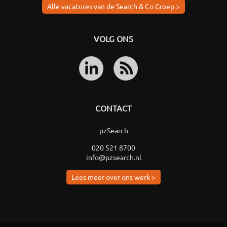
Alle vacatures van de Search & Co Groep >
VOLG ONS
CONTACT
pzSearch
020 521 8700
info@pzsearch.nl
Lees meer over ons werk >