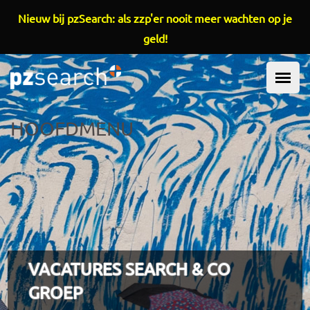
Overslaan en naar de inhoud gaan
Nieuw bij pzSearch: als zzp'er nooit meer wachten op je
geld!
HOOFDMENU
VACATURES SEARCH & CO
GROEP