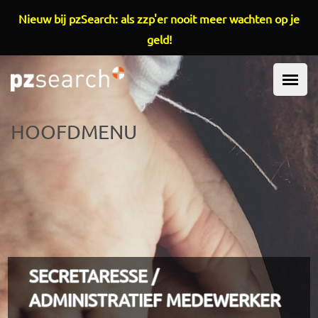
Overslaan en naar de inhoud gaan
Nieuw bij pzSearch: als zzp'er nooit meer wachten op je
geld!
HOOFDMENU
SECRETARESSE /
ADMINISTRATIEF MEDEWERKER