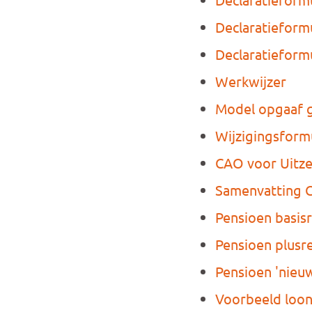
Declaratieformu
Declaratieform
Werkwijzer
Model opgaaf g
Wijzigingsform
CAO voor Uitz
Samenvatting 
Pensioen basis
Pensioen plusr
Pensioen 'nieu
Voorbeeld loon