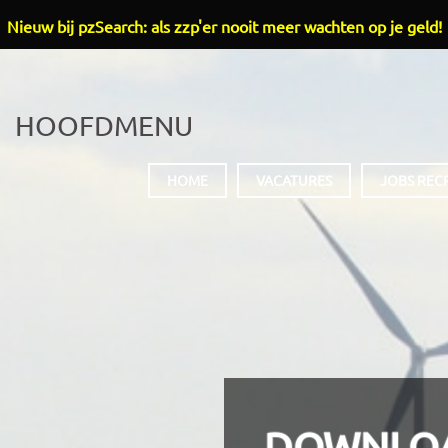
Nieuw bij pzSearch: als zzp'er nooit meer wachten op je geld!
HOOFDMENU
HOME
VACATURES
JOBS REC
DOWNLO