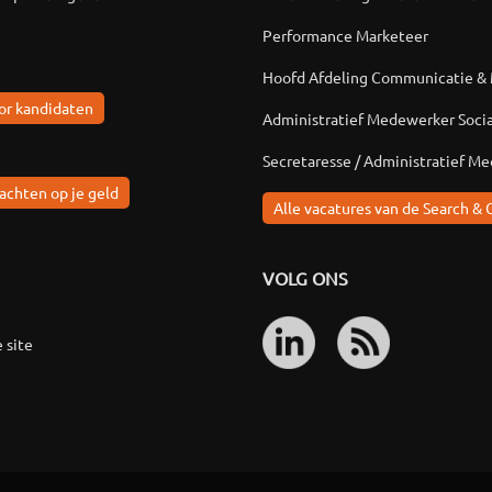
Performance Marketeer
Hoofd Afdeling Communicatie &
or kandidaten
Administratief Medewerker Soci
Secretaresse / Administratief M
achten op je geld
Alle vacatures van de Search & 
VOLG ONS
 site