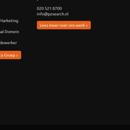
020 521 8700
info@pzsearch.nl
 Marketing
Lees meer over ons werk >
aal Domein
edewerker
Co Groep >