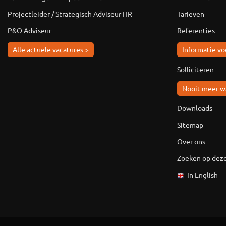
Projectleider / Strategisch Adviseur HR
Tarieven
P&O Adviseur
Referenties
Alle actuele vacatures >
Informatie vo
Solliciteren
Nooit meer w
Downloads
Sitemap
Over ons
Zoeken op deze
In English