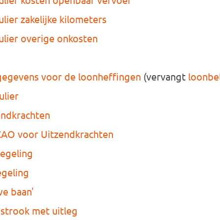
lier zakelijke kilometers
ulier overige onkosten
egevens voor de loonheffingen
(vervangt
loonbel
ulier
endkrachten
CAO voor Uitzendkrachten
regeling
egeling
we baan'
strook met uitleg