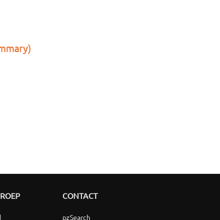
ummary)
GROEP
CONTACT
d
pzSearch