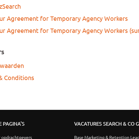
pzSearch
our Agreement for Temporary Agency Workers
our Agreement for Temporary Agency Workers (s
rs
rwaarden
& Conditions
 PAGINA'S
VACATURES SEARCH & CO 
r opdrachtgevers
Base Marketing & Retention Lea