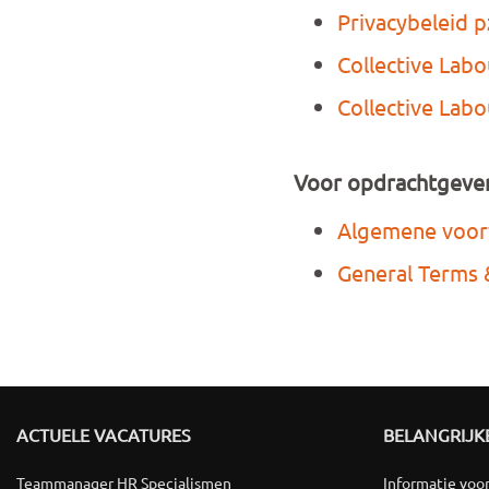
Privacybeleid 
Collective Lab
Collective Lab
Voor opdrachtgeve
Algemene voo
General Terms 
ACTUELE VACATURES
BELANGRIJKE
Teammanager HR Specialismen
Informatie voo