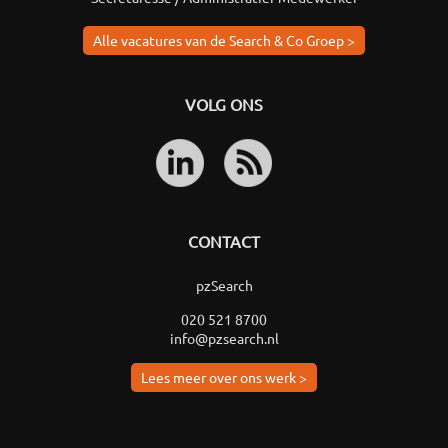
Alle vacatures van de Search & Co Groep >
VOLG ONS
CONTACT
pzSearch
020 521 8700
info@pzsearch.nl
Lees meer over ons werk >