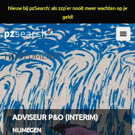
Overslaan en naar de inhoud gaan
Nieuw bij pzSearch: als zzp'er nooit meer wachten op je
geld!
HOOFDMENU
ADVISEUR P&O (INTERIM)
NIJMEGEN