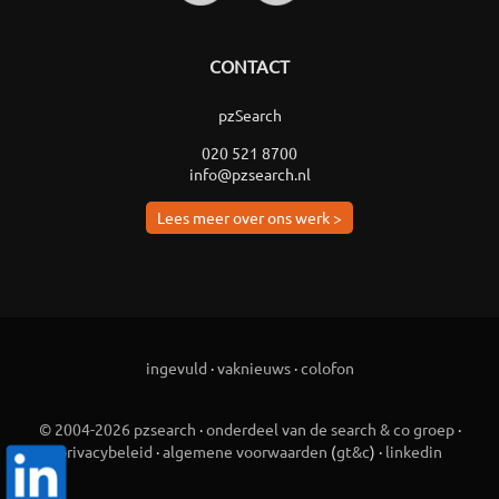
CONTACT
pzSearch
020 521 8700
info@pzsearch.nl
Lees meer over ons werk >
ingevuld
·
vaknieuws
·
colofon
© 2004-2026 pzsearch
·
onderdeel van de search & co groep
·
privacybeleid
·
algemene voorwaarden
(
gt&c
) ·
linkedin