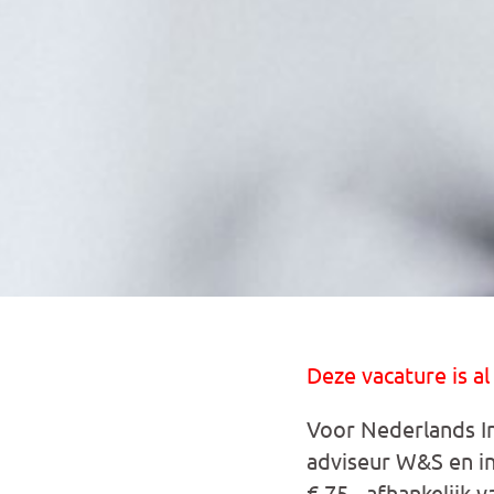
Deze vacature is al
Voor Nederlands In
adviseur W&S en in
€ 75,- afhankelijk 