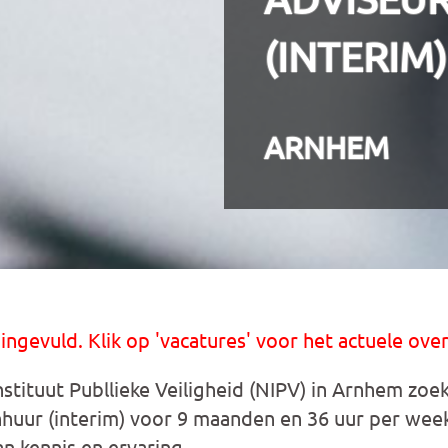
(INTERIM)
ARNHEM
 ingevuld. Klik op 'vacatures' voor het actuele over
stituut Publlieke Veiligheid (NIPV) in Arnhem zoe
huur (interim) voor 9 maanden en 36 uur per week
van kennis en ervaring.