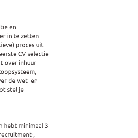
tie en
er in te zetten
ieve) proces uit
erste CV selectie
t over inhuur
nkoopsysteem,
ver de wet- en
t stel je
n hebt minimaal 3
recruitment-,