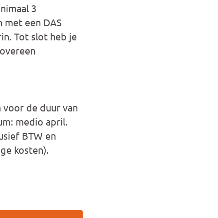
inimaal 3
en met een DAS
n. Tot slot heb je
e overeen
 voor de duur van
m: medio april.
clusief BTW en
ge kosten).