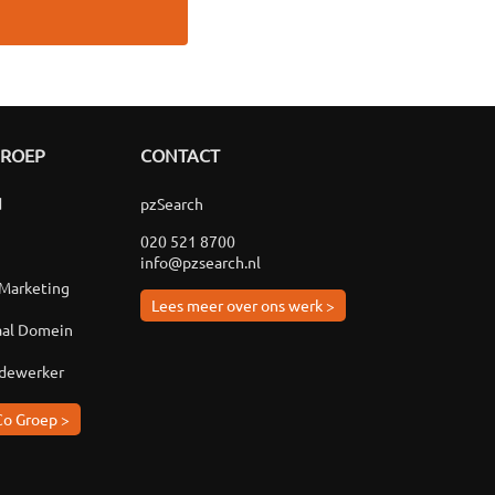
GROEP
CONTACT
d
pzSearch
020 521 8700
info@pzsearch.nl
 Marketing
Lees meer over ons werk >
aal Domein
edewerker
Co Groep >