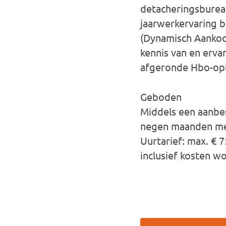
detacheringsbureau
jaarwerkervaring b
(Dynamisch Aankoop
kennis van en erva
afgeronde Hbo-opl
Geboden
Middels een aanbe
negen maanden met 
Uurtarief: max. € 7
inclusief kosten w