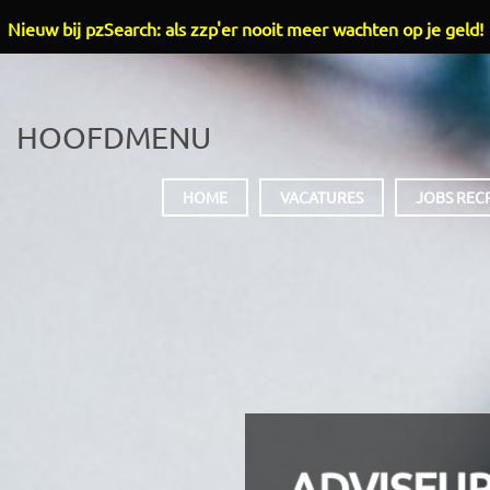
Nieuw bij pzSearch: als zzp'er nooit meer wachten op je geld!
HOOFDMENU
HOME
VACATURES
JOBS REC
ADVISEUR