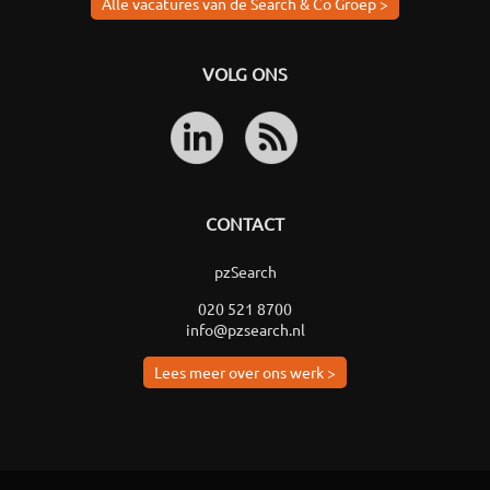
Alle vacatures van de Search & Co Groep >
VOLG ONS
CONTACT
pzSearch
020 521 8700
info@pzsearch.nl
Lees meer over ons werk >