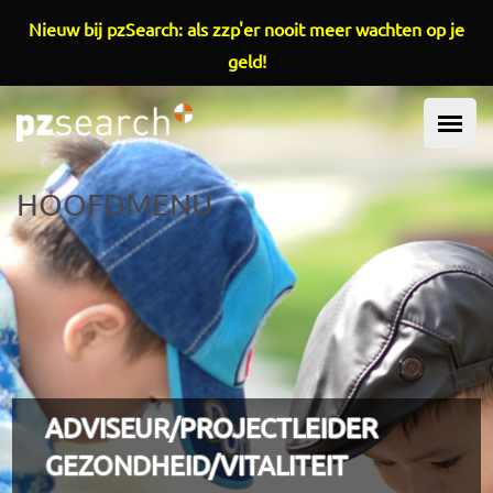
Overslaan en naar de inhoud gaan
Nieuw bij pzSearch: als zzp'er nooit meer wachten op je
geld!
HOOFDMENU
ADVISEUR/PROJECTLEIDER
GEZONDHEID/VITALITEIT