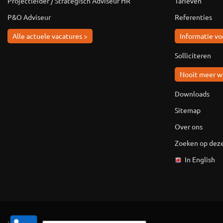
Projectleider / Strategisch Adviseur HR
Tarieven
P&O Adviseur
Referenties
Alle actuele vacatures >
Informatie vo
Solliciteren
Nooit meer w
Downloads
Sitemap
Over ons
Zoeken op deze
In English