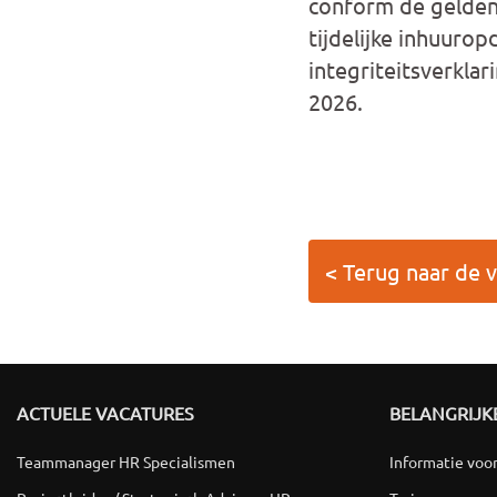
conform de geldend
tijdelijke inhuuro
integriteitsverklar
2026.
< Terug naar de 
ACTUELE VACATURES
BELANGRIJKE
Teammanager HR Specialismen
Informatie voo