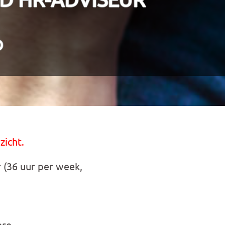
D
zicht.
(36 uur per week,
ere