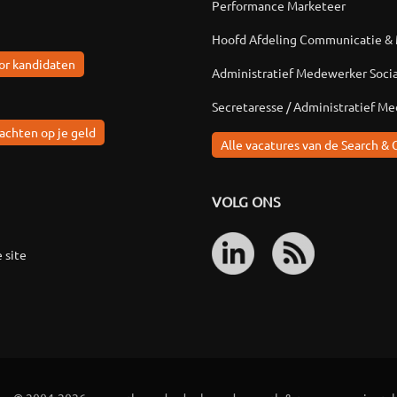
Performance Marketeer
Hoofd Afdeling Communicatie &
or kandidaten
Administratief Medewerker Soci
Secretaresse / Administratief M
achten op je geld
Alle vacatures van de Search & 
VOLG ONS
 site