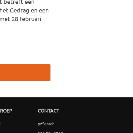
t betreft een
t het Gedrag en een
 met 28 februari
GROEP
CONTACT
d
pzSearch