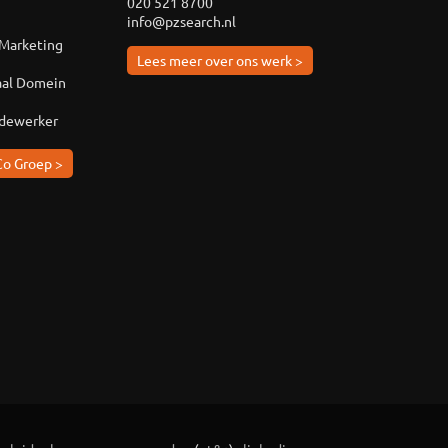
020 521 8700
info@pzsearch.nl
 Marketing
Lees meer over ons werk >
aal Domein
edewerker
Co Groep >