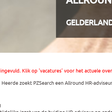
GELDERLAN
 ingevuld. Klik op 'vacatures' voor het actuele over
eerde zoekt PZSearch een Allround HR-adviseur 
g
tijdelijke inzet van de huidige HR-adviseur op and