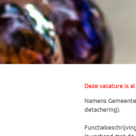
Deze vacature is al
Namens Gemeente H
detachering).
Functiebeschrijvin
In verband met de 