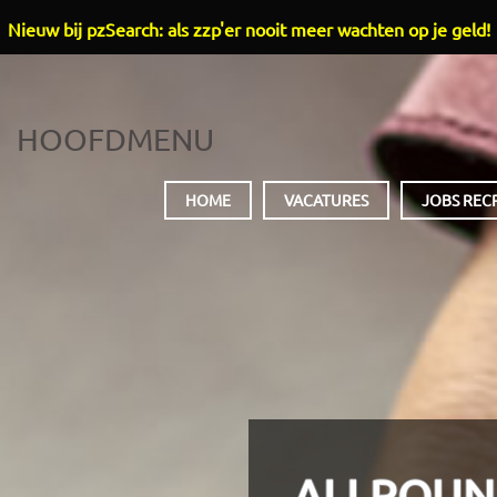
Nieuw bij pzSearch: als zzp'er nooit meer wachten op je geld!
HOOFDMENU
HOME
VACATURES
JOBS REC
ALLROUN