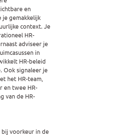
ichtbare en
e je gemakkelijk
urlijke context. Je
rationeel HR-
rnaast adviseer je
zuimcasussen in
wikkelt HR-beleid
. Ook signaleer je
met het HR-team,
er en twee HR-
ng van de HR-
bij voorkeur in de