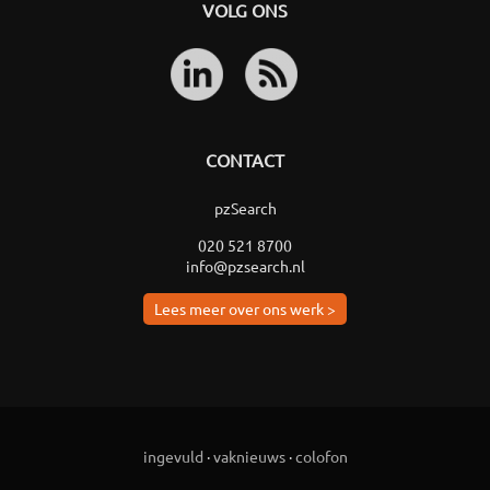
VOLG ONS
CONTACT
pzSearch
020 521 8700
info@pzsearch.nl
Lees meer over ons werk >
ingevuld
·
vaknieuws
·
colofon