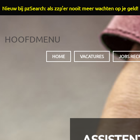
Nieuw bij pzSearch: als zzp'er nooit meer wachten op je geld!
HOOFDMENU
HOME
VACATURES
JOBS REC
ASSISTEN