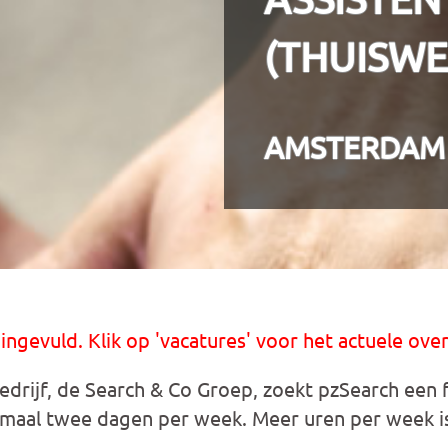
(THUISWE
AMSTERDAM
 ingevuld. Klik op 'vacatures' voor het actuele over
rijf, de Search & Co Groep, zoekt pzSearch een fl
imaal twee dagen per week. Meer uren per week is