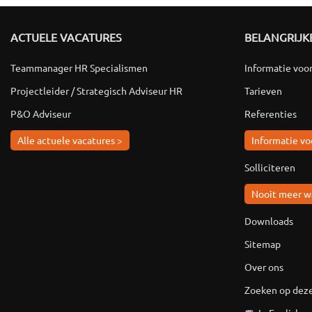
ACTUELE VACATURES
BELANGRIJKE
Teammanager HR Specialismen
Informatie voo
Projectleider / Strategisch Adviseur HR
Tarieven
P&O Adviseur
Referenties
Alle actuele vacatures >
Informatie vo
Solliciteren
Nooit meer w
Downloads
Sitemap
Over ons
Zoeken op deze