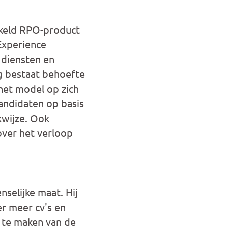
kkeld RPO-product
Experience
 diensten en
g bestaat behoefte
 het model op zich
kandidaten op basis
kwijze. Ook
over het verloop
selijke maat. Hij
er meer cv's en
s te maken van de