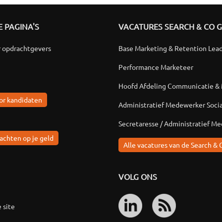
 PAGINA'S
VACATURES SEARCH & CO 
r opdrachtgevers
Base Marketing & Retention Lea
Performance Marketeer
Hoofd Afdeling Communicatie &
or kandidaten
Administratief Medewerker Soci
Secretaresse / Administratief M
achten op je geld
Alle vacatures van de Search & 
VOLG ONS
 site