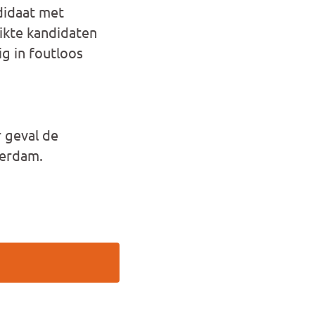
didaat met
ikte kandidaten
dig in foutloos
 geval de
terdam.