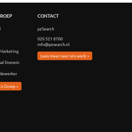
GROEP
CONTACT
d
pzSearch
020 521 8700
info@pzsearch.nl
 Marketing
Lees meer over ons werk >
aal Domein
edewerker
Co Groep >