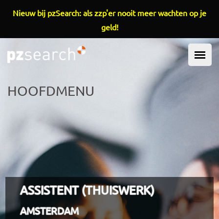
Overslaan en naar de inhoud gaan
Nieuw bij pzSearch: als zzp'er nooit meer wachten op je
geld!
HOOFDMENU
ASSISTENT (THUISWERK)
AMSTERDAM