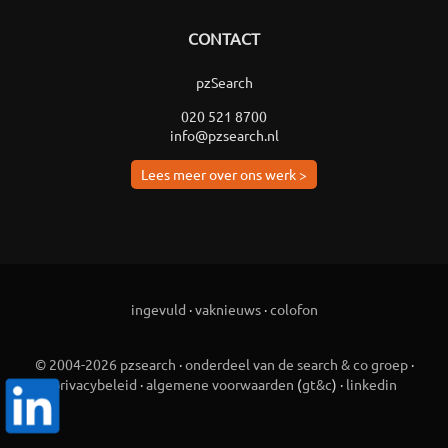
CONTACT
pzSearch
020 521 8700
info@pzsearch.nl
Lees meer over ons werk >
ingevuld
·
vaknieuws
·
colofon
© 2004-2026 pzsearch
·
onderdeel van de search & co groep
·
privacybeleid
·
algemene voorwaarden
(
gt&c
) ·
linkedin