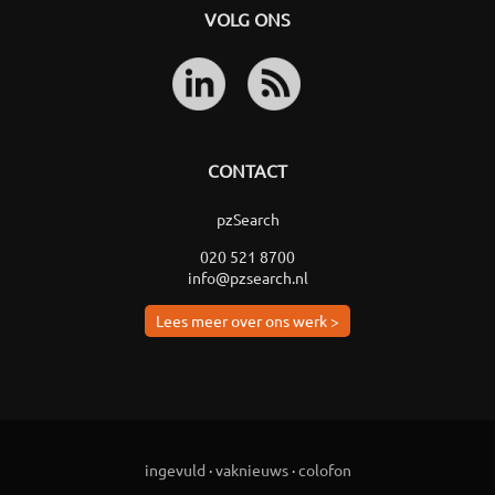
VOLG ONS
CONTACT
pzSearch
020 521 8700
info@pzsearch.nl
Lees meer over ons werk >
ingevuld
·
vaknieuws
·
colofon