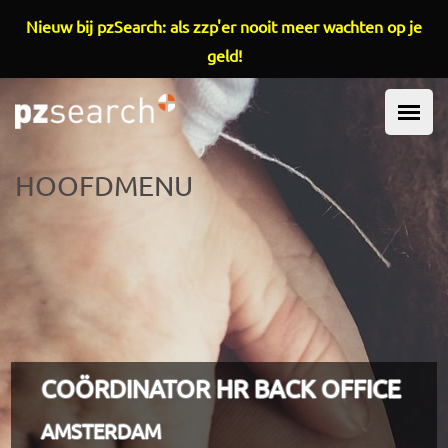
Overslaan en naar de inhoud gaan
Nieuw bij pzSearch: als zzp'er nooit meer wachten op je
geld!
HOOFDMENU
COÖRDINATOR HR BACK OFFICE
AMSTERDAM