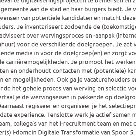
 gemeente aan de stad en haar burgers biedt. Je v
wensen van potentiele kandidaten en matcht deze
ders. Je inventariseert zodoende de (toekomstige
 adviseert over wervingsproces en -aanpak (inter
nhuur) voor de verschillende doelgroepen. Je zet v
lende media in voor de doelgroep(en) en zorgt vo
de carrièremogelijkheden. Je promoot het werken
ten en onderhoudt contacten met (potentiele) kan
n en mogelijkheden. Ook ga je vacaturehouders e
de het gehele proces van werving en selectie voo
ertaal je de wervingseisen in pakkende op doelg
aarnaast regisseer en organiseer je het selectiep
date experience. Tenslotte werk je actief samen 
team, collega's van het I-recruitment team en met 
s) I-domein Digitale Transformatie van Spoor 5.