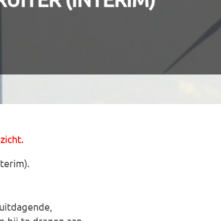
zicht.
terim).
 uitdagende,
o bij te dragen aan