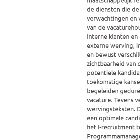
de diensten die de
verwachtingen en 
van de vacaturehou
interne klanten en
externe werving, i
en bewust verschil
zichtbaarheid van 
potentiele kandida
toekomstige kanse
begeleiden geduren
vacature. Tevens v
wervingsteksten. D
een optimale candi
het I-recruitment 
Programmamanager(