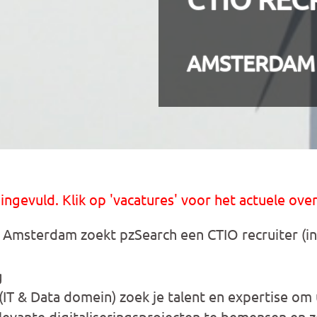
AMSTERDAM
 ingevuld. Klik op 'vacatures' voor het actuele over
Amsterdam zoekt pzSearch een CTIO recruiter (in
g
(IT & Data domein) zoek je talent en expertise om
levante digitaliseringsprojecten te bemensen en z