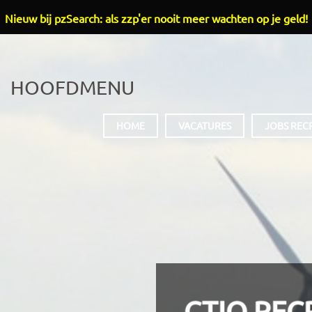
Nieuw bij pzSearch: als zzp'er nooit meer wachten op je geld!
HOOFDMENU
HOME
VACATURES
JOBS REC
CTIO REC