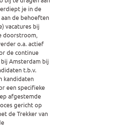
erdiept je in de
 aan de behoeften
) vacatures bij
ne doorstroom,
erder o.a. actief
or de continue
 bij Amsterdam bij
didaten t.b.v.
n kandidaten
r een specifieke
roep afgestemde
roces gericht op
met de Trekker van
de