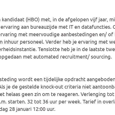
kandidaat (HBO) met, in de afgelopen vijf jaar, m
ervaring aan bureauzijde met IT en datafuncties. 
 ervaring met meervoudige aanbestedingen en/ of
 inhuur personeel. Verder heb je ervaring met we
heidsinstantie. Tenslotte heb je in de laatste twee
g opgedaan met automated recruitment/ sourcing.
steding wordt een tijdelijke opdracht aangeboden
 Als je de gestelde knock-out criteria niet aantoo
et helaas geen zin om te reageren. Verlenging to
.s.m. starten. 32 tot 36 uur per week. Tarief in ove
ag 28 januari 12:00 uur.