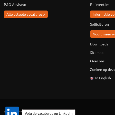
P&O Adviseur
Referenties
Alle actuele vacatures >
Informatie vo
Solliciteren
Nooit meer w
Downloads
Sitemap
Over ons
Zoeken op deze
In English
ingevuld
·
vaknieuws
·
colofon
Volg de vacatures op Linkedin