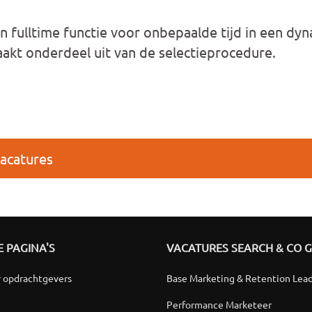
 fulltime functie voor onbepaalde tijd in een dy
kt onderdeel uit van de selectieprocedure.
vacatures
 PAGINA'S
VACATURES SEARCH & CO 
r opdrachtgevers
Base Marketing & Retention Lea
Performance Marketeer