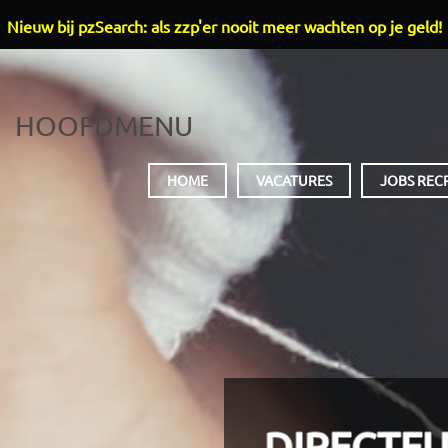
Nieuw bij pzSearch: als zzp'er nooit meer wachten op je geld!
HOOFDMENU
HOME
VACATURES
JOBS REC
DIRECTEU