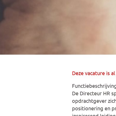
Deze vacature is al
Functiebeschrijvin
De Directeur HR sp
opdrachtgever zich 
positionering en pr
inspirerend leidin