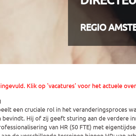
REGIO AMST
 ingevuld. Klik op 'vacatures' voor het actuele over
g
eelt een cruciale rol in het veranderingsproces w
bevindt. Hij of zij geeft sturing aan de verdere in
ofessionalisering van HR (50 FTE) met eigentijdse 
g aan de verschillende terreinen binnen HR: van a