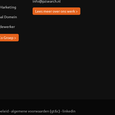
info@pzsearch.nl
 Marketing
Lees meer over ons werk >
aal Domein
edewerker
Co Groep >
beleid
·
algemene voorwaarden
(
gt&c
) ·
linkedin