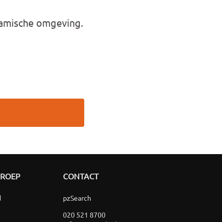
namische omgeving.
GROEP
CONTACT
d
pzSearch
020 521 8700