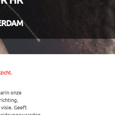
ERDAM
zicht.
aarin onze
richting,
visie. Geeft
rbeidsvoorwaarden,