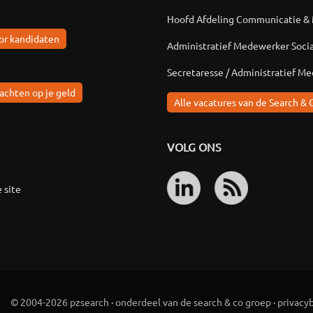
Hoofd Afdeling Communicatie &
or kandidaten
Administratief Medewerker Soci
Secretaresse / Administratief M
achten op je geld
Alle vacatures van de Search & 
VOLG ONS
 site
© 2004-2026 pzsearch
·
onderdeel van de search & co groep
·
privacy