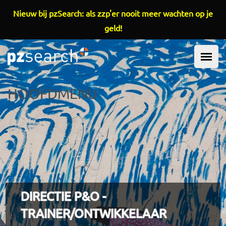
Overslaan en naar de inhoud gaan
Nieuw bij pzSearch: als zzp'er nooit meer wachten op je
geld!
HOOFDMENU
DIRECTIE P&O -
TRAINER/ONTWIKKELAAR