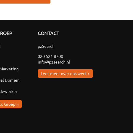
GROEP
CONTACT
d
pzSearch
020 521 8700
info@pzsearch.nl
 Marketing
Lees meer over ons werk >
aal Domein
edewerker
Co Groep >