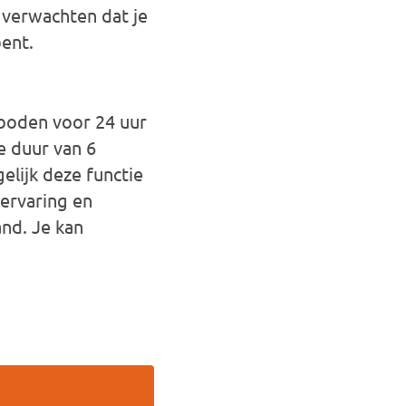
 verwachten dat je
ent.
eboden voor 24 uur
e duur van 6
elijk deze functie
n ervaring en
and. Je kan