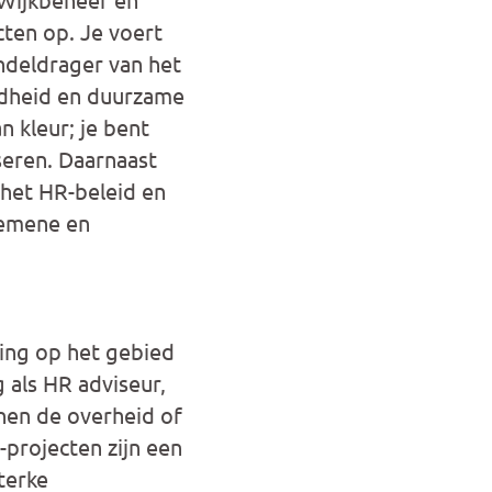
cten op. Je voert
ndeldrager van het
ondheid en duurzame
n kleur; je bent
seren. Daarnaast
het HR-beleid en
lgemene en
ing op het gebied
 als HR adviseur,
nen de overheid of
-projecten zijn een
terke