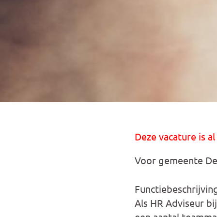
Deze vacature is al
Voor gemeente Den
Functiebeschrijvin
Als HR Adviseur bi
een aantal teamman