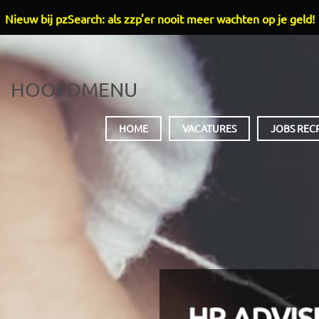
Nieuw bij pzSearch: als zzp'er nooit meer wachten op je geld!
HOOFDMENU
HOME
VACATURES
JOBS REC
HR ADVIS