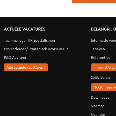
ACTUELE VACATURES
BELANGRIJKE
Teammanager HR Specialismen
Informatie voo
Projectleider / Strategisch Adviseur HR
Tarieven
P&O Adviseur
Referenties
Alle actuele vacatures >
Informatie vo
Solliciteren
Nooit meer w
Downloads
Sitemap
Over ons