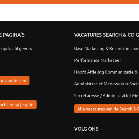
 PAGINA'S
VACATURES SEARCH & CO 
r opdrachtgevers
Base Marketing & Retention Lea
Performance Marketeer
Hoofd Afdeling Communicatie &
or kandidaten
Administratief Medewerker Soci
Secretaresse / Administratief M
achten op je geld
Alle vacatures van de Search & 
VOLG ONS