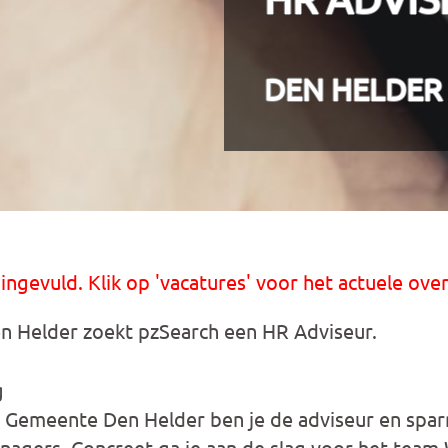
DEN HELDER
 ingevuld. Klik op 'vacatures' voor het actuele over
 Helder zoekt pzSearch een HR Adviseur.
g
j Gemeente Den Helder ben je de adviseur en spar
agers. Concreet ga je aan de slag voor het team