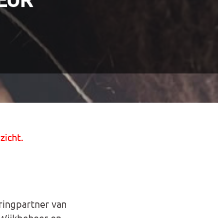
zicht.
ringpartner van
 Wijkbeheer en