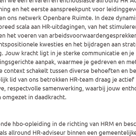
ning en het eerste aanspreekpunt voor leidingge
n ons netwerk Openbare Ruimte. In deze dynamisc
breed scala aan HR-uitdagingen, van het stimulere
en het voeren van arbeidsvoorwaardengesprekken
tspositionele kwesties en het bijdragen aan stra
. Jouw kracht ligt in je sterke communicatie en je
singsgerichte aanpak, waarmee je gedreven en me
ke context schakelt tussen diverse behoeften en be
ijk lid van ons betrokken HR-team draag je actief 
ve, respectvolle samenwerking, waarbij jouw ent
n omgezet in daadkracht.
nde hbo-opleiding in de richting van HRM en besc
 als allround HR-adviseur binnen een gemeentelijke