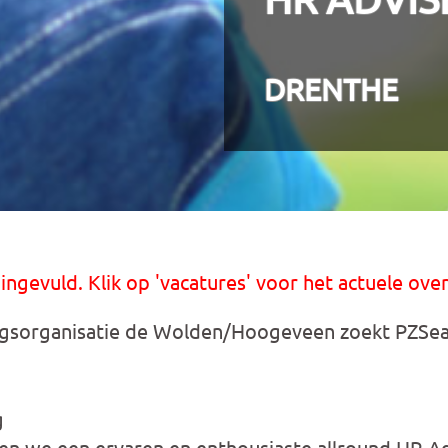
DRENTHE
 ingevuld. Klik op 'vacatures' voor het actuele over
gsorganisatie de Wolden/Hoogeveen zoekt PZSea
g
en we een ervaren en enthousiaste allround HR Adv