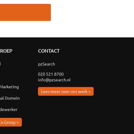
GROEP
CONTACT
d
pzSearch
020 521 8700
info@pzsearch.nl
 Marketing
Lees meer over ons werk >
aal Domein
edewerker
Co Groep >