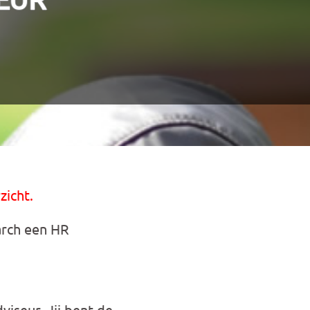
zicht.
rch een HR
iseur. Jij bent de