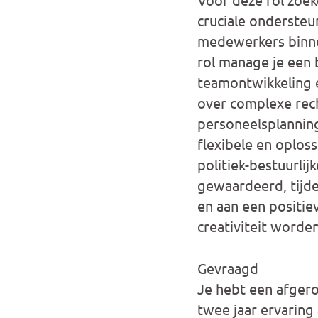
cruciale ondersteu
medewerkers binne
rol manage je een 
teamontwikkeling 
over complexe rech
personeelsplanning
flexibele en oplos
politiek-bestuurlij
gewaardeerd, tijdel
en aan een positie
creativiteit worde
Gevraagd
Je hebt een afgero
twee jaar ervaring