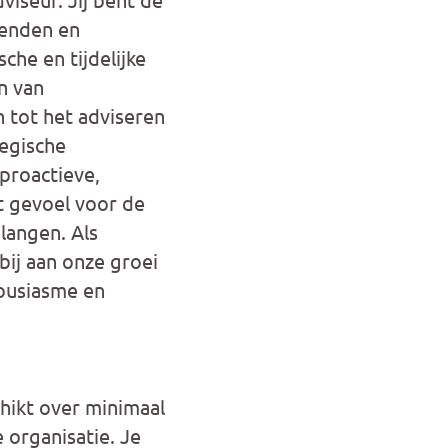
venden en
he en tijdelijke
n van
 tot het adviseren
tegische
 proactieve,
t gevoel voor de
langen. Als
bij aan onze groei
housiasme en
hikt over minimaal
 organisatie. Je