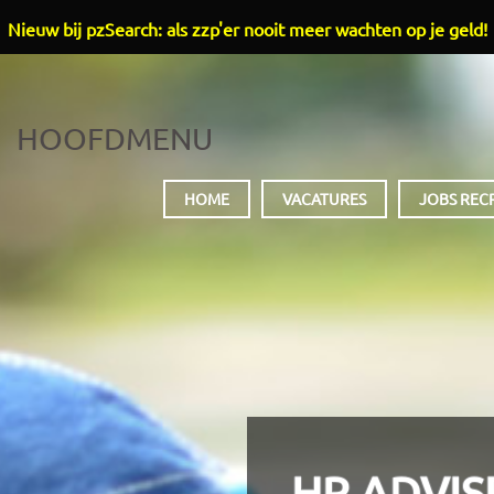
Nieuw bij pzSearch: als zzp'er nooit meer wachten op je geld!
HOOFDMENU
HOME
VACATURES
JOBS REC
HR ADVIS