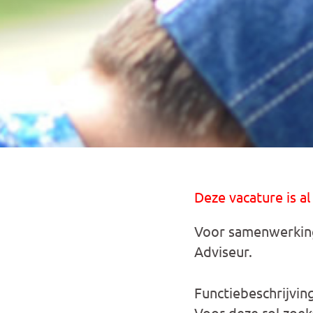
Deze vacature is al
Voor samenwerkin
Adviseur.
Functiebeschrijvin
Voor deze rol zoek