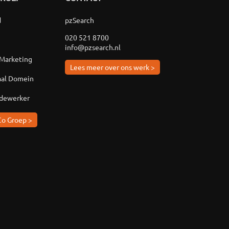
d
pzSearch
020 521 8700
info@pzsearch.nl
 Marketing
Lees meer over ons werk >
aal Domein
edewerker
Co Groep >