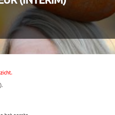
zicht.
).
e het eerste