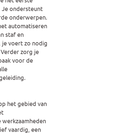
. Je ondersteunt
erde onderwerpen.
het automatiseren
n staf en
 je voert zo nodig
 Verder zorg je
baak voor de
lle
geleiding.
op het gebied van
et
nde werkzaamheden
ief vaardig, een