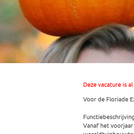
Deze vacature is al
Voor de Floriade E
Functiebeschrijvin
Vanaf het voorjaar
wereldtuinbouwtent