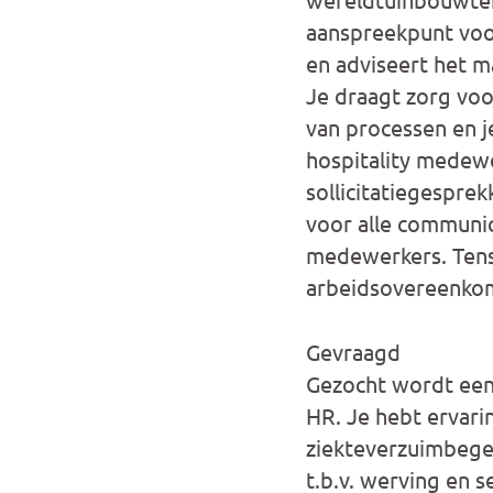
aanspreekpunt voo
en adviseert het 
Je draagt zorg voo
van processen en j
hospitality medewe
sollicitatiegespre
voor alle communi
medewerkers. Tensl
arbeidsovereenkom
Gevraagd
Gezocht wordt een 
HR. Je hebt ervar
ziekteverzuimbege
t.b.v. werving en 