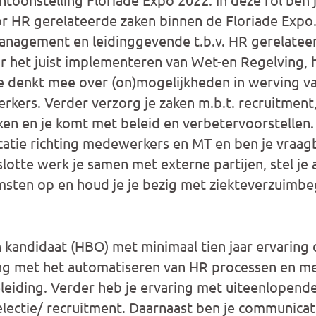
r HR gerelateerde zaken binnen de Floriade Expo
management en leidinggevende t.b.v. HR gerelate
r het juist implementeren van Wet-en Regelving, 
e denkt mee over (on)mogelijkheden in werving va
rkers. Verder verzorg je zaken m.b.t. recruitment,
kken en je komt met beleid en verbetervoorstellen.
catie richting medewerkers en MT en ben je vraag
otte werk je samen met externe partijen, stel je a
sten op en houd je je bezig met ziekteverzuimbe
kandidaat (HBO) met minimaal tien jaar ervaring 
ing met het automatiseren van HR processen en m
leiding. Verder heb je ervaring met uiteenlope
selectie/ recruitment. Daarnaast ben je communicat