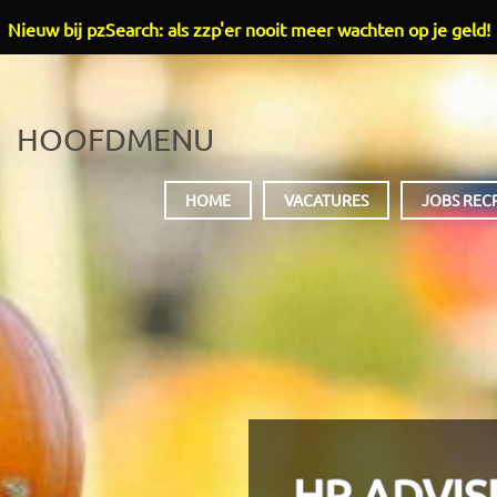
Nieuw bij pzSearch: als zzp'er nooit meer wachten op je geld!
HOOFDMENU
HOME
VACATURES
JOBS REC
HR ADVIS