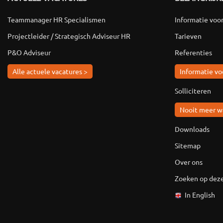
Teammanager HR Specialismen
Informatie voo
Projectleider / Strategisch Adviseur HR
Tarieven
P&O Adviseur
Referenties
Alle actuele vacatures >
Informatie vo
Solliciteren
Nooit meer w
Downloads
Sitemap
Over ons
Zoeken op deze
In English