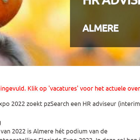
ALMERE
 ingevuld. Klik op 'vacatures' voor het actuele over
xpo 2022 zoekt pzSearch een HR adviseur (interim
g
 van 2022 is Almere hét podium van de
oonstelling Floriade Expo 2022. In deze rol ben j