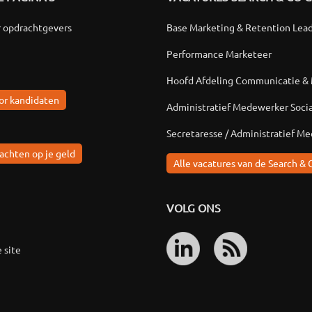
r opdrachtgevers
Base Marketing & Retention Lea
Performance Marketeer
Hoofd Afdeling Communicatie &
or kandidaten
Administratief Medewerker Soci
Secretaresse / Administratief M
achten op je geld
Alle vacatures van de Search & 
VOLG ONS
 site