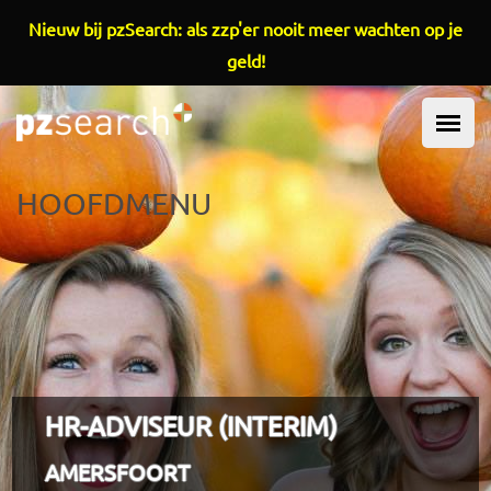
Overslaan en naar de inhoud gaan
Nieuw bij pzSearch: als zzp'er nooit meer wachten op je
geld!
HOOFDMENU
HR-ADVISEUR (INTERIM)
AMERSFOORT