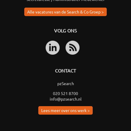
Alle vacatures van de Search & Co Groep >
VOLG ONS
CONTACT
pzSearch
020 521 8700
info@pzsearch.nl
Lees meer over ons werk >