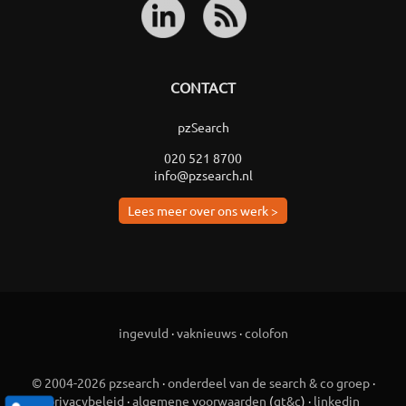
CONTACT
pzSearch
020 521 8700
info@pzsearch.nl
Lees meer over ons werk >
ingevuld
·
vaknieuws
·
colofon
© 2004-2026 pzsearch
·
onderdeel van de search & co groep
·
privacybeleid
·
algemene voorwaarden
(
gt&c
) ·
linkedin