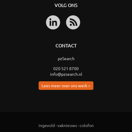
VOLG ONS
CONTACT
pzSearch
020 521 8700
info@pzsearch.nl
Lees meer over ons werk >
ingevuld
·
vaknieuws
·
colofon