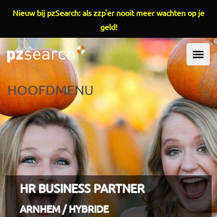
Overslaan en naar de inhoud gaan
Nieuw bij pzSearch: als zzp'er nooit meer wachten op je
geld!
HOOFDMENU
HR BUSINESS PARTNER
ARNHEM / HYBRIDE