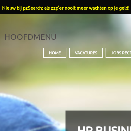
Nieuw bij pzSearch: als zzp'er nooit meer wachten op je geld!
HOOFDMENU
HOME
VACATURES
JOBS REC
HR BUSIN