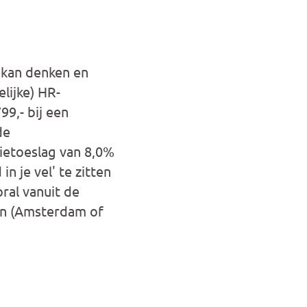
 kan denken en
lijke) HR-
99,- bij een
de
ietoeslag van 8,0%
n je vel' te zitten
oral vanuit de
en (Amsterdam of