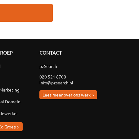
GROEP
CONTACT
d
pzSearch
020 521 8700
info@pzsearch.nl
 Marketing
Lees meer over ons werk >
aal Domein
edewerker
Co Groep >