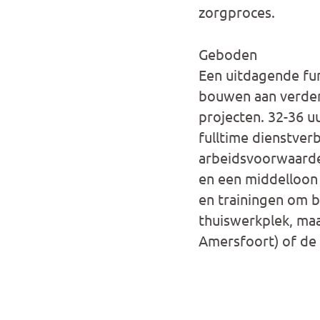
zorgproces.
Geboden
Een uitdagende fun
bouwen aan verdere 
projecten. 32-36 uu
fulltime dienstverb
arbeidsvoorwaarden
en een middelloon p
en trainingen om bij
thuiswerkplek, ma
Amersfoort) of de