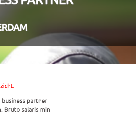
ERDAM
zicht.
R business partner
 Bruto salaris min