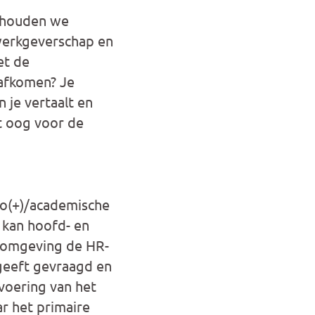
e houden we
werkgeverschap en
et de
 afkomen? Je
n je vertaalt en
t oog voor de
hbo(+)/academische
 kan hoofd- en
rkomgeving de HR-
 geeft gevraagd en
voering van het
ar het primaire