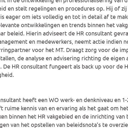
id en stelt regelingen en procedures op. Hij of zi
 eager om iets volledig en tot in detail af te mak
elevante ontwikkelingen en trends binnen het vakge
aar beleid. Hierin adviseert de HR consultant gevr
nagement en medewerkers, neemt actie indien n
arringpartner voor het MT. Draagt zorg voor de im
allen, de analyse en advisering richting de eigen 
e. De HR consultant fungeert als back up voor de 
gheid.
nsultant heeft een WO werk- en denkniveau en 1-2
t ruime kennis van en ervaring als het gaat om het
ken binnen het HR vakgebied en de inrichting van 
olgen van het opstellen van beleidsnota’s te overz