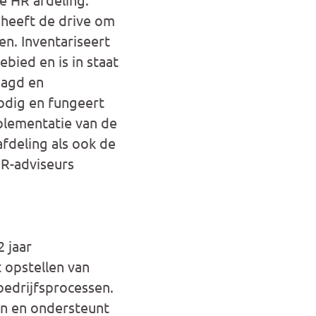
j heeft de drive om
en. Inventariseert
bied en is in staat
aagd en
odig en fungeert
plementatie van de
afdeling als ook de
HR-adviseurs
 jaar
 opstellen van
bedrijfsprocessen.
ien en ondersteunt