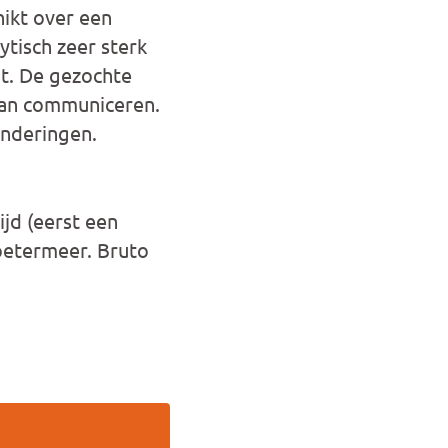
hikt over een
ytisch zeer sterk
t. De gezochte
van communiceren.
anderingen.
jd (eerst een
Zoetermeer. Bruto