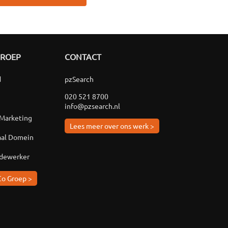
GROEP
CONTACT
d
pzSearch
020 521 8700
info@pzsearch.nl
 Marketing
Lees meer over ons werk >
aal Domein
edewerker
Co Groep >