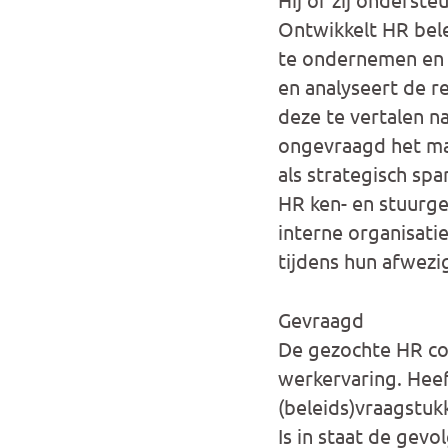
Ontwikkelt HR bele
te ondernemen en is
en analyseert de r
deze te vertalen n
ongevraagd het ma
als strategisch sp
HR ken- en stuurget
interne organisati
tijdens hun afwezi
Gevraagd
De gezochte HR co
werkervaring. Heef
(beleids)vraagstuk
Is in staat de gev