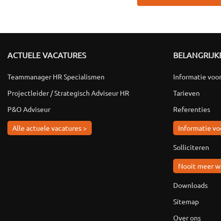
ACTUELE VACATURES
BELANGRIJKE
Teammanager HR Specialismen
Informatie voo
Projectleider / Strategisch Adviseur HR
Tarieven
P&O Adviseur
Referenties
Alle actuele vacatures >
Informatie vo
Solliciteren
Nooit meer w
Downloads
Sitemap
Over ons