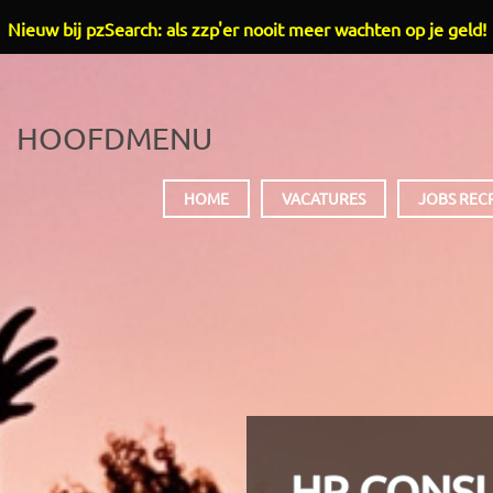
Nieuw bij pzSearch: als zzp'er nooit meer wachten op je geld!
HOOFDMENU
HOME
VACATURES
JOBS REC
HR CONSU