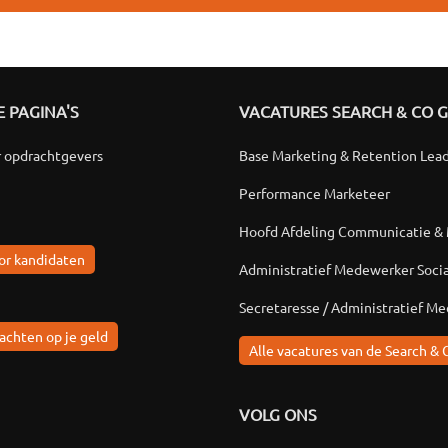
 PAGINA'S
VACATURES SEARCH & CO 
r opdrachtgevers
Base Marketing & Retention Lea
Performance Marketeer
Hoofd Afdeling Communicatie &
or kandidaten
Administratief Medewerker Soci
Secretaresse / Administratief M
achten op je geld
Alle vacatures van de Search & 
VOLG ONS