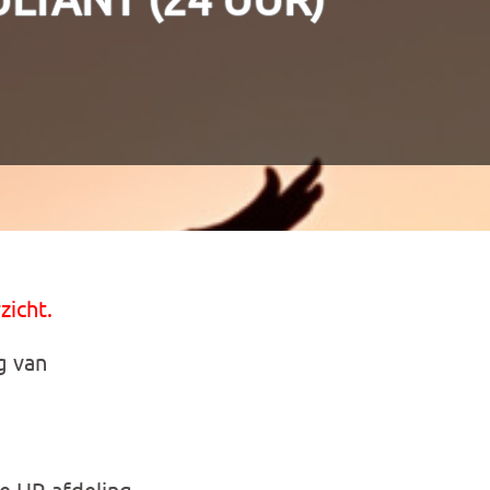
zicht.
g van
de HR afdeling.