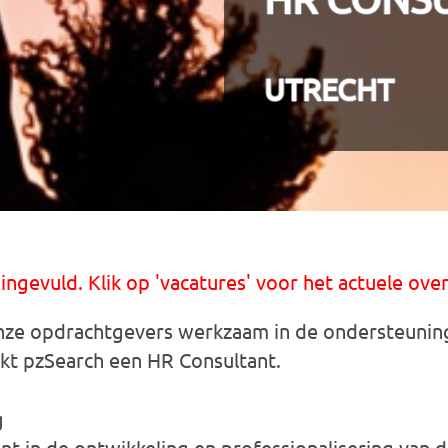
UTRECHT
 ingevuld. Klik op 'vacatures' voor het actuele over
ze opdrachtgevers werkzaam in de ondersteunin
kt pzSearch een HR Consultant.
g
unt in de ontwikkeling en professionalisering van 