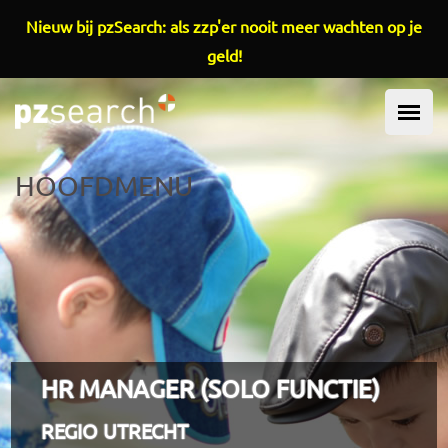
Overslaan en naar de inhoud gaan
Nieuw bij pzSearch: als zzp'er nooit meer wachten op je
geld!
HOOFDMENU
HR MANAGER (SOLO FUNCTIE)
REGIO UTRECHT