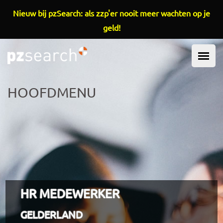
Overslaan en naar de inhoud gaan
Nieuw bij pzSearch: als zzp'er nooit meer wachten op je
geld!
HOOFDMENU
HR MEDEWERKER
GELDERLAND