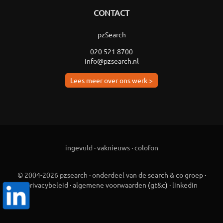
CONTACT
pzSearch
020 521 8700
info@pzsearch.nl
Lees meer over ons werk >
ingevuld
·
vaknieuws
·
colofon
© 2004-2026 pzsearch
·
onderdeel van de search & co groep
·
privacybeleid
·
algemene voorwaarden
(
gt&c
) ·
linkedin