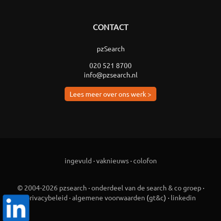
CONTACT
pzSearch
020 521 8700
info@pzsearch.nl
Lees meer over ons werk >
ingevuld
·
vaknieuws
·
colofon
© 2004-2026 pzsearch
·
onderdeel van de search & co groep
·
privacybeleid
·
algemene voorwaarden
(
gt&c
) ·
linkedin