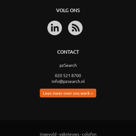
VOLG ONS
CONTACT
pzSearch
020 521 8700
info@pzsearch.nl
Lees meer over ons werk >
ingevuld
·
vaknieuws
·
colofon