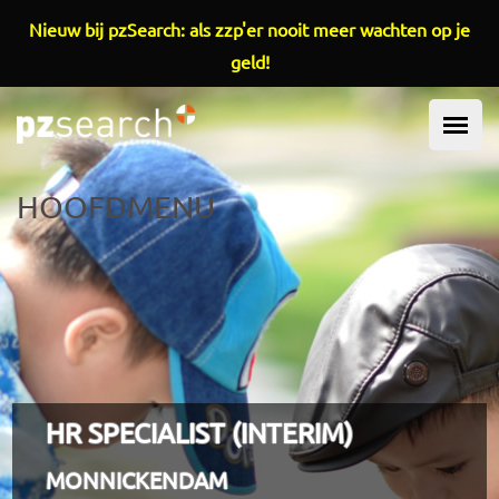
Overslaan en naar de inhoud gaan
Nieuw bij pzSearch: als zzp'er nooit meer wachten op je
geld!
HOOFDMENU
HR SPECIALIST (INTERIM)
MONNICKENDAM