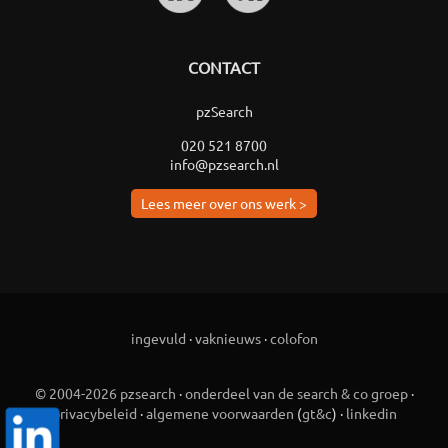
CONTACT
pzSearch
020 521 8700
info@pzsearch.nl
Lees meer over ons werk >
ingevuld
·
vaknieuws
·
colofon
© 2004-2026 pzsearch
·
onderdeel van de search & co groep
·
privacybeleid
·
algemene voorwaarden
(
gt&c
) ·
linkedin