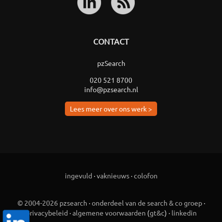
CONTACT
pzSearch
020 521 8700
info@pzsearch.nl
Lees meer over ons werk >
ingevuld
·
vaknieuws
·
colofon
© 2004-2026 pzsearch
·
onderdeel van de search & co groep
·
privacybeleid
·
algemene voorwaarden
(
gt&c
) ·
linkedin