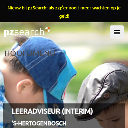
Overslaan en naar de inhoud gaan
Nieuw bij pzSearch: als zzp'er nooit meer wachten op je
geld!
HOOFDMENU
LEERADVISEUR (INTERIM)
'S-HERTOGENBOSCH