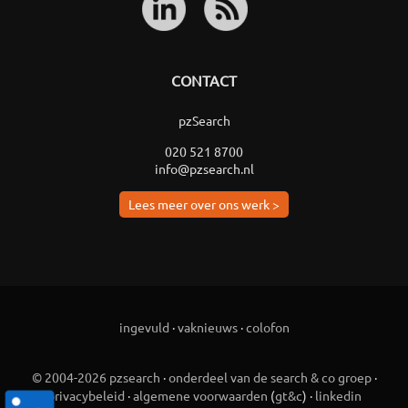
CONTACT
pzSearch
020 521 8700
info@pzsearch.nl
Lees meer over ons werk >
ingevuld
·
vaknieuws
·
colofon
© 2004-2026 pzsearch
·
onderdeel van de search & co groep
·
privacybeleid
·
algemene voorwaarden
(
gt&c
) ·
linkedin