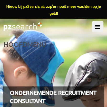
Overslaan en naar de inhoud gaan
Nieuw bij pzSearch: als zzp'er nooit meer wachten op je
geld!
HOOFDMENU
ONDERNEMENDE RECRUITMENT
CONSULTANT