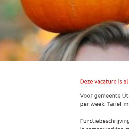
Deze vacature is al
Voor gemeente Utr
per week. Tarief ma
Functiebeschrijvin
In samenwerking me