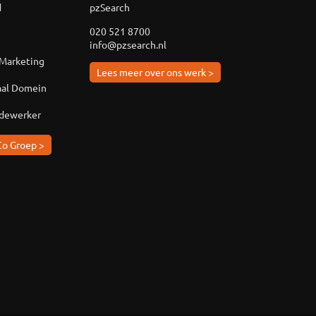
d
pzSearch
020 521 8700
info@pzsearch.nl
 Marketing
Lees meer over ons werk >
aal Domein
edewerker
Co Groep >