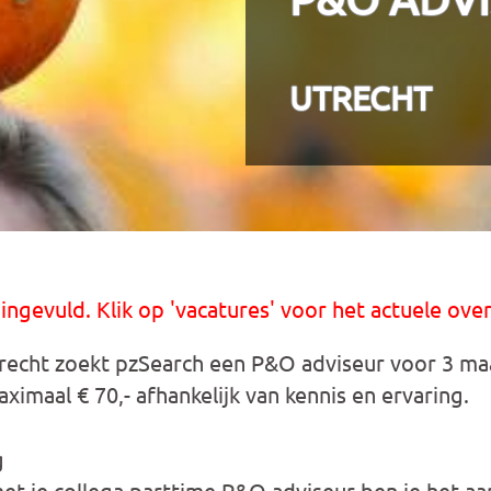
UTRECHT
 ingevuld. Klik op 'vacatures' voor het actuele over
echt zoekt pzSearch een P&O adviseur voor 3 ma
ximaal € 70,- afhankelijk van kennis en ervaring.
g
t je collega parttime P&O adviseur ben je het a