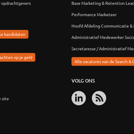
r opdrachtgevers
Base Marketing & Retention Lea
Performance Marketeer
Hoofd Afdeling Communicatie &
or kandidaten
Administratief Medewerker Soci
Secretaresse / Administratief M
achten op je geld
Alle vacatures van de Search & 
VOLG ONS
 site