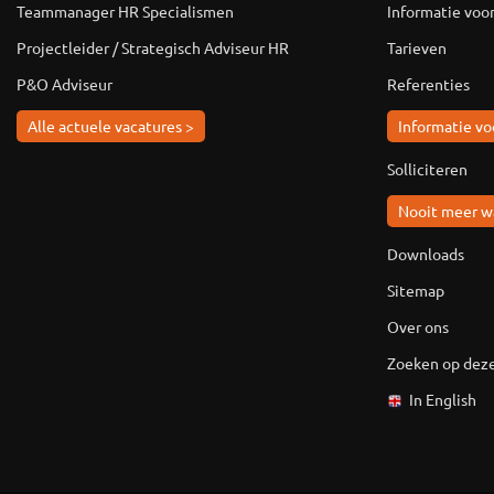
Teammanager HR Specialismen
Informatie voo
Projectleider / Strategisch Adviseur HR
Tarieven
P&O Adviseur
Referenties
Alle actuele vacatures >
Informatie vo
Solliciteren
Nooit meer w
Downloads
Sitemap
Over ons
Zoeken op deze
In English