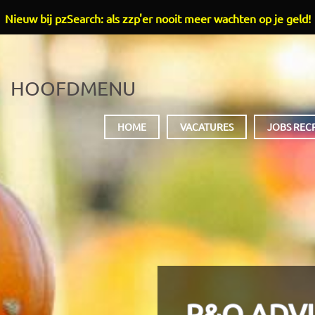
Nieuw bij pzSearch: als zzp'er nooit meer wachten op je geld!
HOOFDMENU
HOME
VACATURES
JOBS REC
P&O ADVI