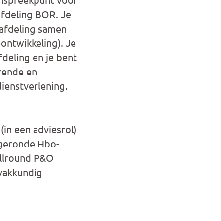
afdeling BOR. Je
 afdeling samen
ontwikkeling). Je
deling en je bent
erende en
dienstverlening.
(in een adviesrol)
fgeronde Hbo-
allround P&O
 vakkundig