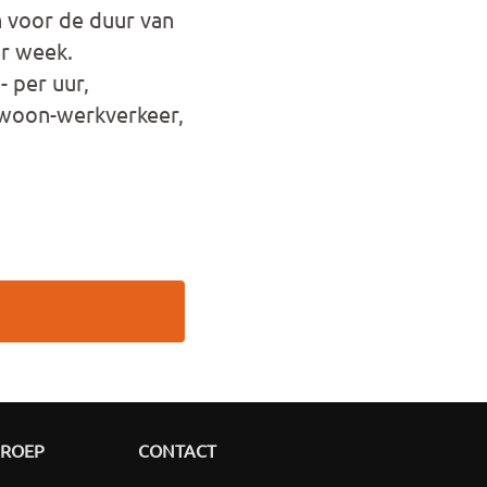
 voor de duur van
er week.
- per uur,
n woon-werkverkeer,
GROEP
CONTACT