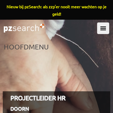
Overslaan en naar de inhoud gaan
Nieuw bij pzSearch: als zzp'er nooit meer wachten op je
geld!
HOOFDMENU
PROJECTLEIDER HR
DOORN