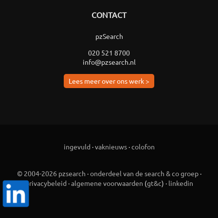
CONTACT
pzSearch
020 521 8700
info@pzsearch.nl
Lees meer over ons werk >
ingevuld
·
vaknieuws
·
colofon
© 2004-2026 pzsearch
·
onderdeel van de search & co groep
·
privacybeleid
·
algemene voorwaarden
(
gt&c
) ·
linkedin