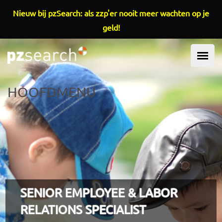
Overslaan en naar de inhoud gaan
Nieuw bij pzSearch: als zzp'er nooit meer wachten op je
geld!
HOOFDMENU
SENIOR EMPLOYEE & LABOR
RELATIONS SPECIALIST