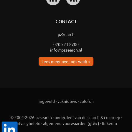
CONTACT
pzSearch
020 521 8700
info@pzsearch.nl
Lees meer over ons werk >
ingevuld
·
vaknieuws
·
colofon
© 2004-2026 pzsearch
·
onderdeel van de search & co groep
·
privacybeleid
·
algemene voorwaarden
(
gt&c
) ·
linkedin