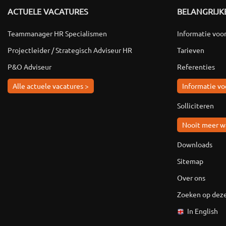
ACTUELE VACATURES
BELANGRIJKE
Teammanager HR Specialismen
Informatie voo
Projectleider / Strategisch Adviseur HR
Tarieven
P&O Adviseur
Referenties
Alle actuele vacatures >
Informatie vo
Solliciteren
Nooit meer w
Downloads
Sitemap
Over ons
Zoeken op deze
In English