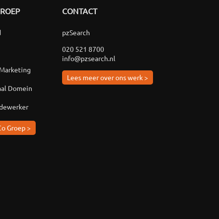
GROEP
CONTACT
d
pzSearch
020 521 8700
info@pzsearch.nl
 Marketing
Lees meer over ons werk >
aal Domein
edewerker
Co Groep >