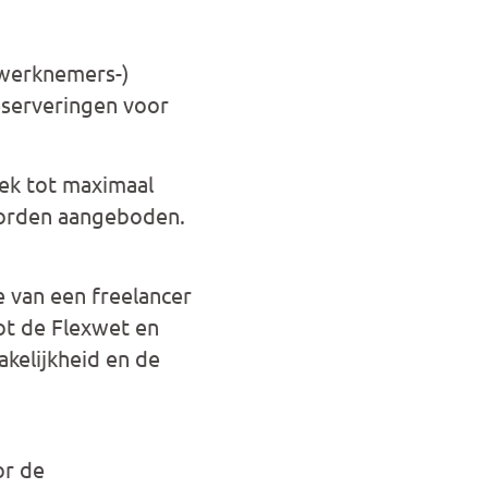
n werknemers-)
reserveringen voor
eek tot maximaal
 worden aangeboden.
e van een freelancer
ot de Flexwet en
kelijkheid en de
or de