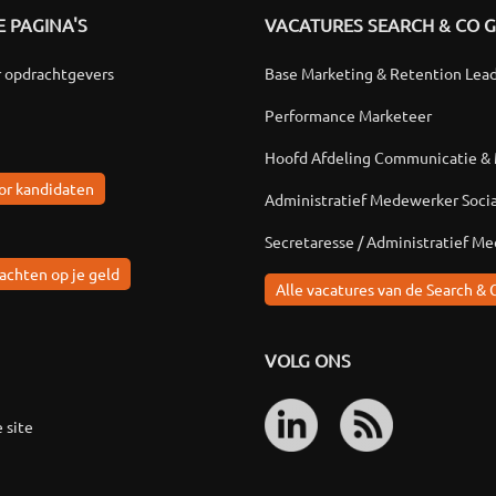
 PAGINA'S
VACATURES SEARCH & CO 
r opdrachtgevers
Base Marketing & Retention Lea
Performance Marketeer
Hoofd Afdeling Communicatie &
or kandidaten
Administratief Medewerker Soci
Secretaresse / Administratief M
achten op je geld
Alle vacatures van de Search & 
VOLG ONS
 site