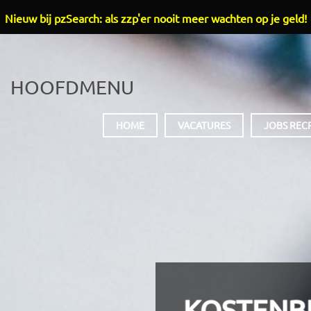
Nieuw bij pzSearch: als zzp'er nooit meer wachten op je geld!
HOOFDMENU
HOME
VACATURES
JOBS REC
KOSTENB