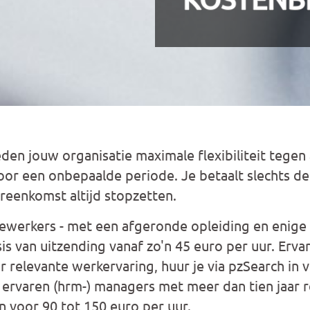
den jouw organisatie maximale flexibiliteit tegen
 voor een onbepaalde periode. Je betaalt slechts d
reenkomst altijd stopzetten.
werkers - met een afgeronde opleiding en enige e
is van uitzending vanaf zo'n 45 euro per uur. Erva
ar relevante werkervaring, huur je via pzSearch in 
er ervaren (hrm-) managers met meer dan tien jaar 
 voor 90 tot 150 euro per uur.