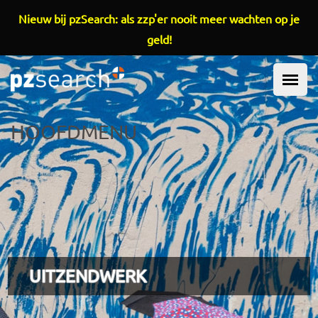
Overslaan en naar de inhoud gaan
Nieuw bij pzSearch: als zzp'er nooit meer wachten op je
geld!
HOOFDMENU
UITZENDWERK