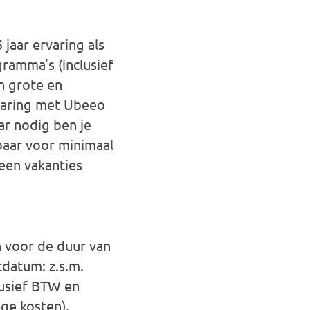
jaar ervaring als
gramma's (inclusief
n grote en
varing met Ubeeo
ar nodig ben je
baar voor minimaal
een vakanties
 voor de duur van
tdatum: z.s.m.
clusief BTW en
ge kosten).