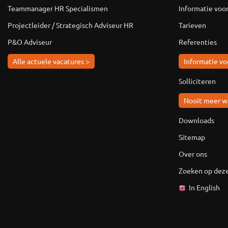
Teammanager HR Specialismen
Informatie voo
Projectleider / Strategisch Adviseur HR
Tarieven
P&O Adviseur
Referenties
Alle actuele vacatures >
Informatie vo
Solliciteren
Nooit meer w
Downloads
Sitemap
Over ons
Zoeken op deze
In English