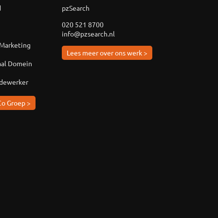
d
pzSearch
020 521 8700
info@pzsearch.nl
 Marketing
Lees meer over ons werk >
aal Domein
edewerker
Co Groep >