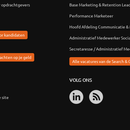
r opdrachtgevers
Base Marketing & Retention Lea
Performance Marketeer
Hoofd Afdeling Communicatie &
or kandidaten
Administratief Medewerker Soci
Secretaresse / Administratief M
achten op je geld
Alle vacatures van de Search & 
VOLG ONS
 site