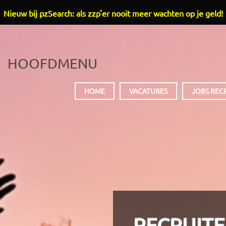
Nieuw bij pzSearch: als zzp'er nooit meer wachten op je geld!
HOOFDMENU
HOME
VACATURES
JOBS REC
RECRUITE