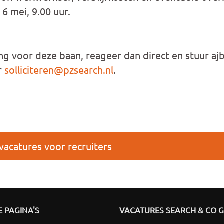
 6 mei, 9.00 uur.
ing voor deze baan, reageer dan direct en stuur aj
r
solliciteren@pzsearch.nl
.
 vacatures voor recruiters
 PAGINA'S
VACATURES SEARCH & CO 