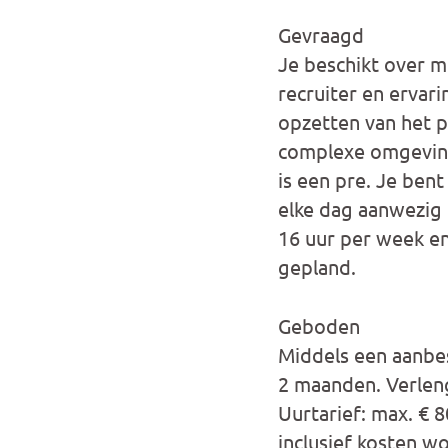
Gevraagd
Je beschikt over m
recruiter en ervar
opzetten van het p
complexe omgeving
is een pre. Je ben
elke dag aanwezig 
16 uur per week e
gepland.
Geboden
Middels een aanbe
2 maanden. Verleng
Uurtarief: max. € 8
inclusief kosten w