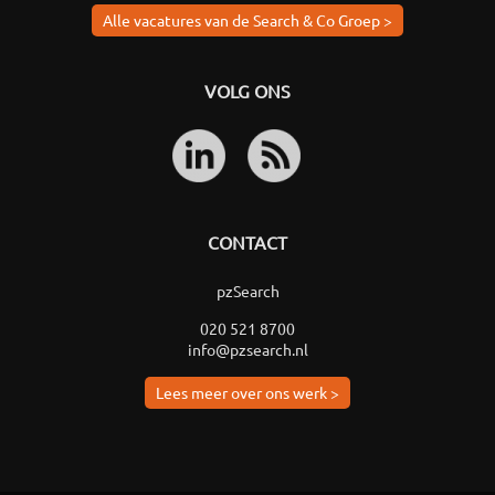
Alle vacatures van de Search & Co Groep >
VOLG ONS
CONTACT
pzSearch
020 521 8700
info@pzsearch.nl
Lees meer over ons werk >