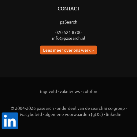
CONTACT
pzSearch
020 521 8700
info@pzsearch.nl
Lees meer over ons werk >
ingevuld
·
vaknieuws
·
colofon
© 2004-2026 pzsearch
·
onderdeel van de search & co groep
·
privacybeleid
·
algemene voorwaarden
(
gt&c
) ·
linkedin