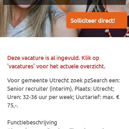
Solliciteer direct!
Deze vacature is al ingevuld. Klik op
'vacatures' voor het actuele overzicht.
Voor gemeente Utrecht zoek pzSearch een:
Senior recruiter (interim). Plaats: Utrecht;
Uren: 32-36 uur per week; Uurtarief: max. €
75,-.
Functiebeschrijving