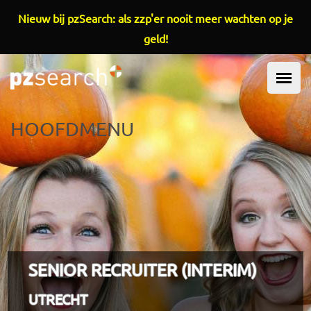
Overslaan en naar de inhoud gaan
Nieuw bij pzSearch: als zzp'er nooit meer wachten op je
geld!
HOOFDMENU
SENIOR RECRUITER (INTERIM)
UTRECHT